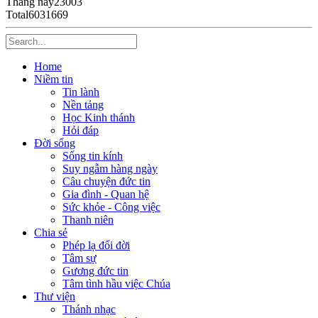
Tháng này
23003
Total
6031669
Home
Niềm tin
Tin lành
Nền tảng
Học Kinh thánh
Hỏi đáp
Đời sống
Sống tin kính
Suy ngẫm hàng ngày
Câu chuyện đức tin
Gia đình - Quan hệ
Sức khỏe - Công việc
Thanh niên
Chia sẻ
Phép lạ đổi đời
Tâm sự
Gương đức tin
Tâm tình hầu việc Chúa
Thư viện
Thánh nhạc