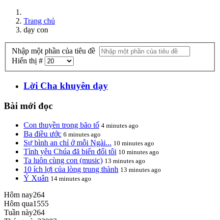
Trang chủ
dạy con
Nhập một phần của tiêu đề
Hiển thị #
Lời Cha khuyên dạy
Bài mới đọc
Con thuyền trong bão tố
4 minutes ago
Ba điều ước
6 minutes ago
Sự bình an chỉ ở mỗi Ngài...
10 minutes ago
Tình yêu Chúa đã biến đổi tôi
10 minutes ago
Ta luôn cùng con (music)
13 minutes ago
10 ích lợi của lòng trung thành
13 minutes ago
Ý Xuân
14 minutes ago
Hôm nay
264
Hôm qua
1555
Tuần này
264