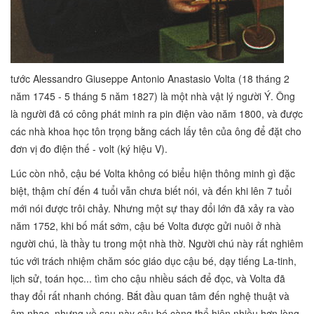
tước Alessandro Giuseppe Antonio Anastasio Volta (18 tháng 2
năm 1745 - 5 tháng 5 năm 1827) là một nhà vật lý người Ý. Ông
là người đã có công phát minh ra pin điện vào năm 1800, và được
các nhà khoa học tôn trọng bằng cách lấy tên của ông để đặt cho
đơn vị đo điện thế - volt (ký hiệu V).
Lúc còn nhỏ, cậu bé Volta không có biểu hiện thông minh gì đặc
biệt, thậm chí đến 4 tuổi vẫn chưa biết nói, và đến khi lên 7 tuổi
mới nói được trôi chảy. Nhưng một sự thay đổi lớn đã xảy ra vào
năm 1752, khi bố mất sớm, cậu bé Volta được gửi nuôi ở nhà
người chú, là thầy tu trong một nhà thờ. Người chú này rất nghiêm
túc với trách nhiệm chăm sóc giáo dục cậu bé, dạy tiếng La-tinh,
lịch sử, toán học... tìm cho cậu nhiều sách để đọc, và Volta đã
thay đổi rất nhanh chóng. Bắt đầu quan tâm đến nghệ thuật và
âm nhạc, nhưng về sau này cậu bé càng thể hiện nhiều hơn lòng