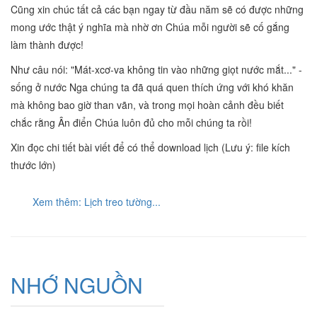
Cũng xin chúc tất cả các bạn ngay từ đầu năm sẽ có được những
mong ước thật ý nghĩa mà nhờ ơn Chúa mỗi người sẽ cố gắng
làm thành được!
Như câu nói: "Mát-xcơ-va không tin vào những giọt nước mắt..." -
sống ở nước Nga chúng ta đã quá quen thích ứng với khó khăn
mà không bao giờ than vãn, và trong mọi hoàn cảnh đều biết
chắc rằng Ân điển Chúa luôn đủ cho mỗi chúng ta rồi!
Xin đọc chi tiết bài viết để có thể download lịch (Lưu ý: file kích
thước lớn)
Xem thêm: Lịch treo tường...
NHỚ NGUỒN