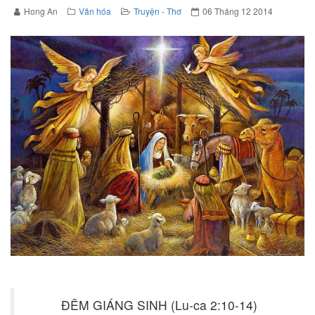
Hong An
Văn hóa
Truyện - Thơ
06 Tháng 12 2014
ĐÊM GIÁNG SINH (Lu-ca 2:10-14)