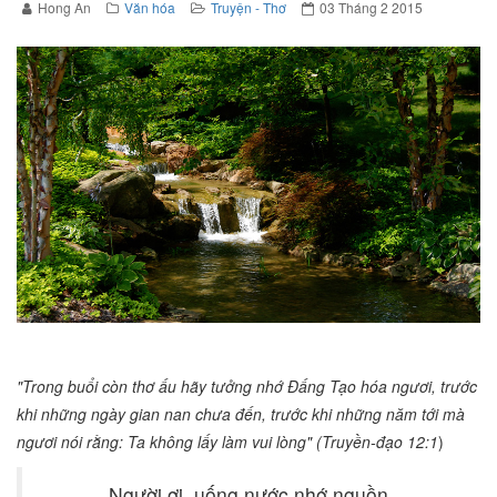
Hong An
Văn hóa
Truyện - Thơ
03 Tháng 2 2015
"Trong buổi còn thơ ấu hãy tưởng nhớ Đấng Tạo hóa ngươi, trước
khi những ngày gian nan chưa đến, trước khi những năm tới mà
ngươi nói rằng: Ta không lấy làm vui lòng" (Truyền-đạo 12:1
)
Người ơi, uống nước nhớ nguồn,