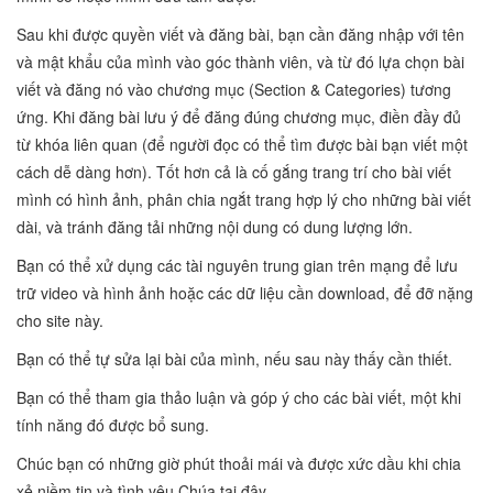
Sau khi được quyền viết và đăng bài, bạn cần đăng nhập với tên
và mật khẩu của mình vào góc thành viên, và từ đó lựa chọn bài
viết và đăng nó vào chương mục (Section & Categories) tương
ứng. Khi đăng bài lưu ý để đăng đúng chương mục, điền đầy đủ
từ khóa liên quan (để người đọc có thể tìm được bài bạn viết một
cách dễ dàng hơn). Tốt hơn cả là cố gắng trang trí cho bài viết
mình có hình ảnh, phân chia ngắt trang hợp lý cho những bài viết
dài, và tránh đăng tải những nội dung có dung lượng lớn.
Bạn có thể xử dụng các tài nguyên trung gian trên mạng để lưu
trữ video và hình ảnh hoặc các dữ liệu cần download, để đỡ nặng
cho site này.
Bạn có thể tự sửa lại bài của mình, nếu sau này thấy cần thiết.
Bạn có thể tham gia thảo luận và góp ý cho các bài viết, một khi
tính năng đó được bổ sung.
Chúc bạn có những giờ phút thoải mái và được xức dầu khi chia
xẻ niềm tin và tình yêu Chúa tại đây.