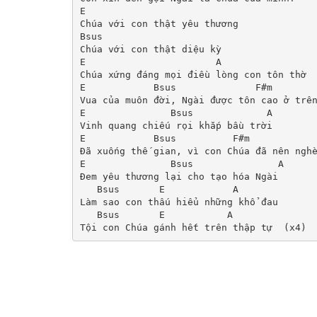
E

Chúa với con thật yêu thương 

Bsus

Chúa với con thật diệu kỳ

E                       A

Chúa xứng đáng mọi điều lòng con tôn thờ

E            Bsus              F#m        
Vua của muôn đời, Ngài được tôn cao ở trên
E               Bsus             A

Vinh quang chiếu rọi khắp bầu trời

E            Bsus          F#m            
Đã xuống thế gian, vì con Chúa đã nên nghè
E               Bsus               A

Đem yêu thương lại cho tạo hóa Ngài

   Bsus       E            A

Làm sao con thấu hiểu những khổ đau

   Bsus       E           A
