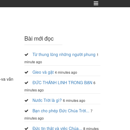
Bài mới đọc
Từ thung lũng những người phung
1
minute ago
Gieo và gặt
4 minutes ago
ơ-va vẫn
ĐỨC THÁNH LINH TRONG BẠN
6
minutes ago
Nước Trời là gì?
6 minutes ago
Bạn cho phép Đức Chúa Trời...
7
minutes ago
Đức tin thật và việc Chúa...
8 minutes