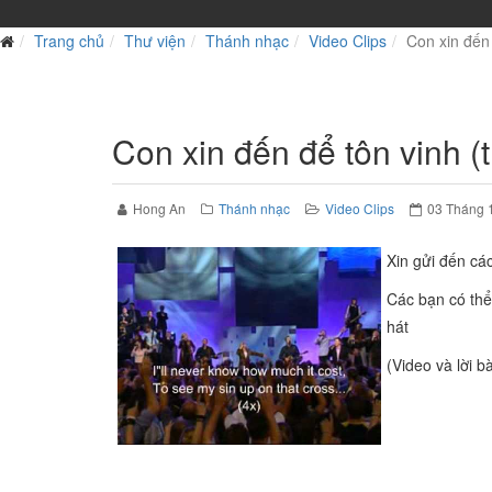
Trang chủ
Thư viện
Thánh nhạc
Video Clips
Con xin đến 
Con xin đến để tôn vinh (
Hong An
Thánh nhạc
Video Clips
03 Tháng 
Xin gửi đến cá
Các bạn có thể 
hát
(Video và lời bà