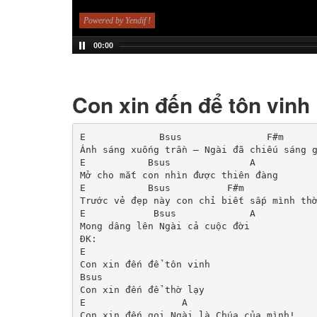
Powered by Yendif !
00:00
Con xin đến để tôn vinh
E             Bsus               F#m

Ánh sáng xuống trần – Ngài đã chiếu sáng g
E           Bsus              A

Mở cho mắt con nhìn được thiên đàng

E           Bsus          F#m

Trước vẻ đẹp này con chỉ biết sấp mình thờ
E            Bsus             A

Mong dâng lên Ngài cả cuộc đời

ĐK:

E

Con xin đến để tôn vinh

Bsus

Con xin đến để thờ lạy

E                 A

Con xin đến gọi Ngài là Chúa của mình!
