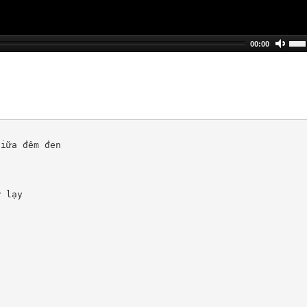
00:00
iữa đêm đen

 lạy
