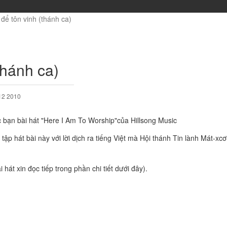
để tôn vinh (thánh ca)
thánh ca)
12 2010
c bạn bài hát "Here I Am To Worship"của Hillsong Music
tập hát bài này với lời dịch ra tiếng Việt mà Hội thánh Tin lành Mát-xc
i hát xin đọc tiếp trong phần chi tiết dưới đây).