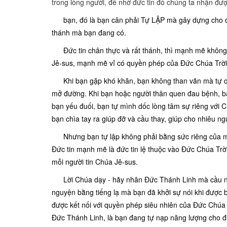
trong lòng người, đê nhờ đức tin đó chúng ta nhận đ
bạn, đó là bạn cân phải Tự LẬP mà gây dựng cho đứ
thánh mà bạn đang có.
Đức tin chân thực và rất thánh, thì mạnh mẽ không 
Jê-sus, mạnh mẽ vỉ có quyền phép của Đức Chúa Trời 
Khi bạn gặp khó khăn, bạn không than vãn mà tự qu
mở đường. Khi bạn hoặc người thân quen đau bệnh, bạ
bạn yếu đuối, bạn tự mình dốc lòng tâm sự riêng với 
bạn chìa tay ra giúp đỡ và cầu thay, giúp cho nhiêu n
Nhưng bạn tự lập không phải bằng sức riêng của m
Đức tin mạnh mẽ là đức tin lệ thuộc vào Đức Chúa Trời
mỗi người tin Chúa Jê-sus.
Lời Chúa dạy - hãy nhân Đức Thánh Linh mà cầu ngu
nguyện bằng tiếng lạ mà bạn đã khởi sự nói khi được 
được kết nối với quyền phép siêu nhiên của Đức Chúa
Đức Thánh Linh, là bạn đang tự nạp năng lượng cho đ