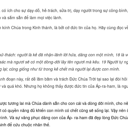
 có ích cho sự dạy-dỗ, hẻ-trách, sửa-trị, dạy người trong sự công-bình
 và sắm sẵn để làm mọi việc lành.
 kính Chúa trong Kinh thánh, là bởi cớ đức tin của họ. Hãy cùng đọc 
thử-thách: người là kẻ đã nhận-lãnh lời hứa, dâng con một mình, 18 là 
sác mà ngươi sẽ có một dòng-dõi lây tên ngươi mà kêu. 19 Người tự n
 lại; cũng giống như từ trong kẻ chết mà người lại được con mình.
thánh đoạn này, rất dễ lằm bằm và trách Đức Chúa Trời tại sao lại đòi hỏi
 và quá khó. Nhưng họ không thấy được đức tin của Áp-ra-ham, là ng
y được tương lai mà Chúa dành sẵn cho con cái và dòng dõi mình, cho n
i có quyền năng đủ khiến con mình có chết cũng sẽ sống lại. Vậy nên 
mình. Và sự vâng phục dâng con của Áp- ra-ham đã đẹp lòng Đức Chúa
sinh để cứu chuộc nhân thế.