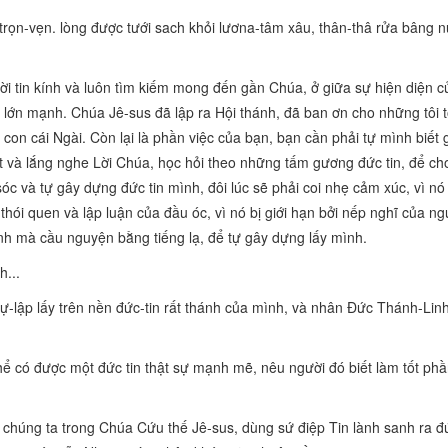
v trọn-vẹn. lòng được tưới sach khỏi lươna-tâm xâu, thân-thâ rửa bâng 
ười tin kính và luôn tìm kiếm mong đến gần Chúa, ở giữa sự hiện diện 
 lớn mạnh. Chúa Jê-sus đã lập ra Hội thánh, đã ban ơn cho những tôi 
 con cái Ngài. Còn lại là phần việc của bạn, bạn cần phải tự mình biết
 và lắng nghe Lời Chúa, học hỏi theo những tấm gương đức tin, để cho 
óc và tự gây dựng đức tin mình, đôi lúc sẽ phải coi nhẹ cảm xúc, vì nó
thói quen và lập luận của đầu óc, vì nó bị giới hạn bởi nếp nghĩ của ng
inh mà cầu nguyện bằng tiếng lạ, để tự gây dựng lấy mình.
h...
tự-lập lấy trên nền đức-tin rất thánh của mình, và nhân Đức Thánh-Lin
hể có được một đức tin thật sự mạnh mẽ, nêu người đó biết làm tốt ph
chúng ta trong Chúa Cứu thế Jê-sus, dùng sứ điệp Tin lành sanh ra đứ