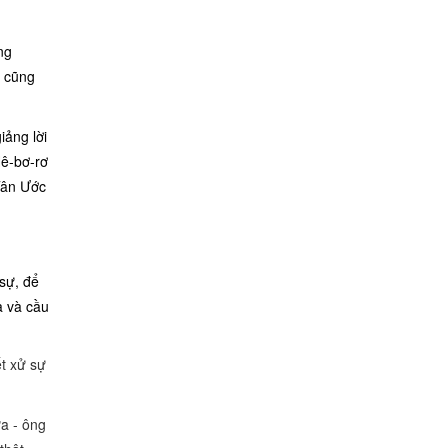
ng
ì cũng
iảng lời
Hê-bơ-rơ
Tân Ước
sự, để
a và cầu
ết xử sự
a - ông