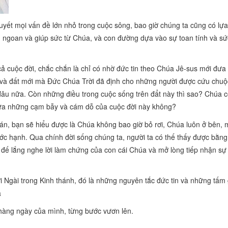
uyết mọi vấn đề lớn nhỏ trong cuộc sông, bao giờ chúng ta cũng có lựa
n ngoan và giúp sức từ Chúa, và con đường dựa vào sự toan tính và sứ
cả cuộc đời, chắc chắn là chỉ có nhờ đức tin theo Chúa Jê-sus mới đưa
mới và đất mới mà Đức Chúa Trời đã định cho những người được cứu chu
 đâu nữa. Còn những điều trong cuộc sống trên đẩt này thì sao? Chúa 
giữa những cạm bẫy và cám dỗ của cuộc đời này không?
phán, bạn sẽ hiểu được là Chúa không bao giờ bỏ rơi, Chúa luôn ở bên,
hước hạnh. Qua chính đời sống chúng ta, người ta có thế thấy được bằn
đế lắng nghe lời làm chứng của con cái Chúa và mở lòng tiếp nhận sự 
i Ngài trong Kinh thánh, đó là những nguyên tắc đức tin và những tấ
à
 hàng ngày của mình, từng bước vươn lên.