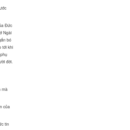
nước
của Đức
tớ Ngài
 gắn bó
tới khi
 phụ
ười đời.
h mà
ần của
c tin