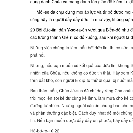
dụng danh Chúa và mang danh tôn giáo để kiếm tư lợi
Môi-se đã chịu đựng mọi áp lực và từ bỏ được mọi 
cũng hãy là người đầy dẫy đức tin như vậy, không sợ 
29 Bởi đức-tin, dân Y-sơ-ra-ên vượt qua Biển-đỏ như đi 
các tường thành Giê-ri-cô đổ xuống, sau khi người ta 
Những việc chúng ta làm, nếu bởi đức tin, thì có sức
phá nổi.
Nhưng, nếu bạn muốn có kết quả của đức tin, không t
nhiên của Chúa, nếu không có đức tin thật. Hãy xem Ki
trên đẩt khô, còn người Ê-díp-tô thử đi qua, bị nuốt mất
Bạn thân mến, Chúa Jê-sus đã chỉ dạy rằng Cha chúng 
trời mọc lên soi kẻ dữ cùng kẻ lành, làm mưa cho kẻ cô
đường tự nhiên. Nhưng ngoài các ơn chung ban cho mọ
và phân thưởng đặc biệt. Cách duy nhất đê mỗi chúng
tin. Nếu bạn muốn được đầy dẫy ơn phước, hãy đầy dẫ
Hê-bơ-ro-10:22