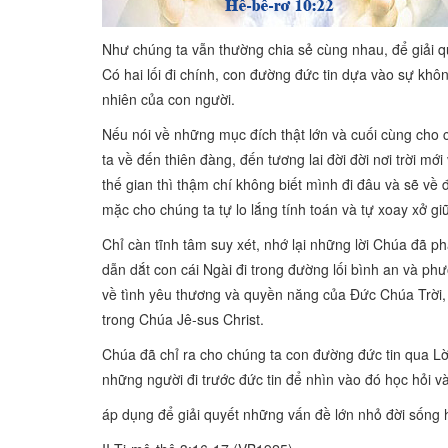
Như chúng ta vẫn thường chia sẻ cùng nhau, để giải q
Có hai lối đi chính, con đường đức tin dựa vào sự khô
nhiên của con người.
Nếu nói về những mục đích thật lớn và cuối cùng cho 
ta về đến thiên đàng, đến tương lai đời đời nơi trời 
thế gian thì thậm chí không biết mình đi đâu và sẽ về
mặc cho chúng ta tự lo lắng tính toán và tự xoay xở 
Chỉ càn tĩnh tâm suy xét, nhớ lại những lời Chúa đã 
dẫn dắt con cái Ngài đi trong đường lối bình an và p
về tình yêu thương và quyền năng của Đức Chúa Trời, 
trong Chúa Jê-sus Christ.
Chúa đã chỉ ra cho chúng ta con đường đức tin qua Lờ
những người đi trước đức tin để nhìn vào đó học hỏi v
áp dụng để giải quyết những vấn đề lớn nhỏ đời sống