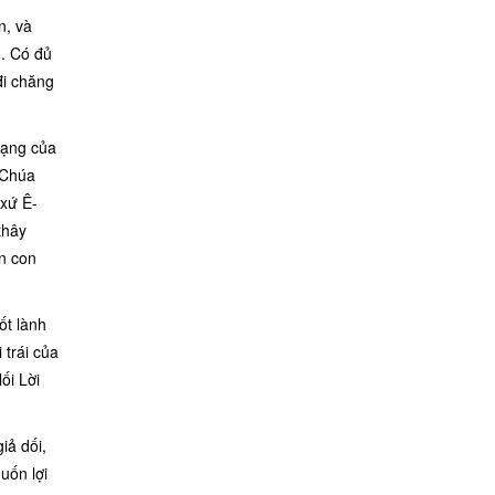
n, và
n. Có đủ
đi chăng
mạng của
 Chúa
 xứ Ê-
thây
ến con
ốt lành
 trái của
ối Lời
iả dối,
uốn lợi