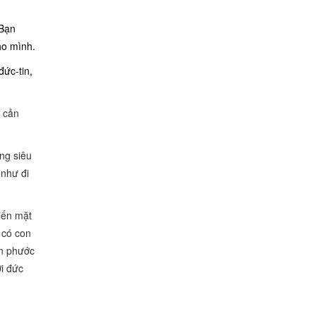
 Bạn
ho mình.
đức-tin,
o cản
ng siêu
 như đi
iến mặt
 có con
ơn phước
i đức