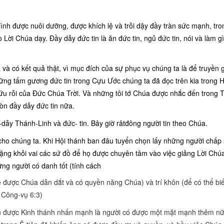
mình được nuôi dưỡng, được khích lệ và trỗi dậy đầy tràn sức mạnh, tro
Lời Chúa dạy. Đầy dẫy đức tin là ăn đức tin, ngủ đức tin, nói và làm g
 và có kết quả thật, vì mục đích của sự phục vụ chúng ta là để truyền g
ững tấm gương đức tin trong Cựu Ước chúng ta đã đọc trên kia trong 
cứu rỗi của Đức Chúa Trời. Và những tôi tớ Chúa được nhắc đến trong 
òn đầy dẫy đức tin nữa.
y-dẫy Thánh-Linh và đức- tin. Bây giờ râtđông người tin theo Chúa.
cho chúng ta. Khi Hội thánh ban đâu tuyển chọn lấy những người chấp 
 nặng khỏi vai các sứ đồ để họ được chuyên tâm vào việc giảng Lời Chú
ng người có danh tốt (tính cách
ê được Chúa dẫn dắt và có quyền năng Chúa) và trí khôn (để có thể bi
 Công-vụ 6:3)
iên được Kinh thánh nhấn mạnh là người có được một mặt mạnh thêm nữ