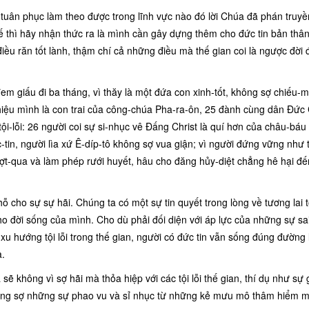
ân phục làm theo được trong lĩnh vực nào đó lời Chúa đã phán truyề
thế thì hãy nhận thức ra là mình cần gây dựng thêm cho đức tin bản thâ
ều răn tốt lành, thậm chí cả những điều mà thế gian coi là ngược đời 
đem giấu đi ba tháng, vì thăy là một đứa con xinh-tốt, không sợ chiếu-
h-hiệu mình là con trai của công-chúa Pha-ra-ôn, 25 đành cùng dân Đức
ội-lỗi: 26 người coi sự si-nhục vê Đấng Christ là quí hơn của châu-báu
-tin, người lìa xứ Ê-díp-tô không sợ vua giận; vì người đứng vững như 
ượt-qua và làm phép rưới huyết, hâu cho đăng hủy-diệt chẳng hê hại đ
ỗ cho sự sự hãi. Chúng ta có một sự tin quyết trong lòng về tương lai t
o đời sống của mình. Cho dù phải đối diện với áp lực của những sự sai
 hướng tội lỗi trong thế gian, người có đức tin vẫn sống đúng đường l
a.
ẽ không vì sợ hãi mà thỏa hiệp với các tội lỗi thế gian, thí dụ như sự g
Không sợ những sự phao vu và sỉ nhục từ những kẻ mưu mô thâm hiểm m