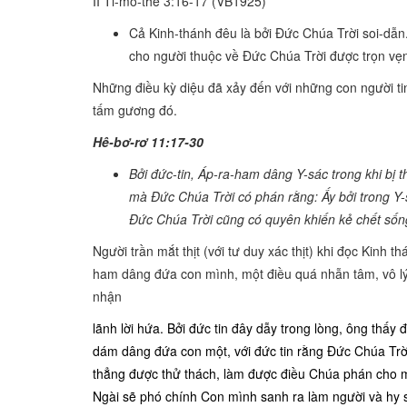
II Ti-mô-thê 3:16-17 (VB1925)
Cả Kinh-thánh đêu là bởi Đức Chúa Trời soi-dẫn.
cho người thuộc về Đức Chúa Trời được trọn vẹn
Những điều kỳ diệu đã xảy đến với những con người tin
tấm gương đó.
Hê-bơ-rơ 11:17-30
Bởi đức-tin, Áp-ra-ham dâng Y-sác trong khi bị 
mà Đức Chúa Trời có phán rằng: Ấy bởi trong Y-
Đức Chúa Trời cũng có quyên khiến kẻ chết sống
Người trần mắt thịt (với tư duy xác thịt) khi đọc Kinh 
ham dâng đứa con mình, một điều quá nhẫn tâm, vô lý
nhận
lãnh lời hứa. Bởi đức tin đây dẫy trong lòng, ông thấ
dám dâng đứa con một, với đức tin rằng Đức Chúa Trờ
thẳng được thử thách, làm được điều Chúa phán cho 
Ngài sẽ phó chính Con mình sanh ra làm người và hy 