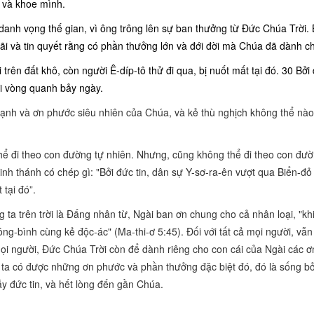
 và khoe mình.
danh vọng thế gian, vì ông trông lên sự ban thưởng từ Đức Chúa Trời.
hãi và tin quyết rằng có phần thưởng lớn và đới đời mà Chúa đã dành c
trên đất khô, còn người Ê-díp-tô thử đi qua, bị nuốt mất tại đó. 30 Bởi 
đi vòng quanh bảy ngày.
 mạnh và ơn phước siêu nhiên của Chúa, và kẻ thù nghịch không thể nà
hể đi theo con đường tự nhiên. Nhưng, cũng không thể đi theo con đườ
nh thánh có chép gì: "Bởi đức tin, dân sự Y-sơ-ra-ên vượt qua Biển-đỏ
 tại đó”.
ta trên trời là Đấng nhân từ, Ngài ban ơn chung cho cả nhân loại, "kh
ng-bình cùng kẻ độc-ác" (Ma-thi-ơ 5:45). Đối với tất cả mọi người, vẫn
i người, Đức Chúa Trời còn để dành riêng cho con cái của Ngài các 
 ta có được những ơn phước và phần thưởng đặc biệt đó, đó là sống bở
y đức tin, và hết lòng đến gần Chúa.