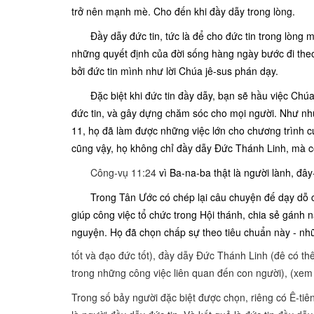
trở nên mạnh mè. Cho đến khi đầy dẫy trong lòng.
Đầy dẫy đức tin, tức là để cho đức tin trong lòng 
những quyết định của đời sống hàng ngày bước đi theo 
bởi đức tin mình như lời Chúa jê-sus phán dạy.
Đặc biệt khi đức tin đầy dẫy, bạn sẽ hầu việc Chúa
đức tin, và gây dựng chăm sóc cho mọi người. Như nh
11, họ đã làm được những việc lớn cho chương trình 
cũng vậy, họ không chỉ đầy dẫy Đức Thánh Linh, mà c
Công-vụ 11:24
vì Ba-na-ba thật là người lành, đâ
Trong Tân Ước có chép lại câu chuyện đế dạy dỗ 
giúp công việc tổ chức trong Hội thánh, chia sẻ gánh
nguyện. Họ đã chọn chấp sự theo tiêu chuẩn này - nhữ
tốt và đạo đức tốt), đầy dẫy Đức Thánh Linh (đê có th
trong những công việc liên quan đến con người), (xem
Trong số bảy người đặc biệt được chọn, riêng có Ê-t