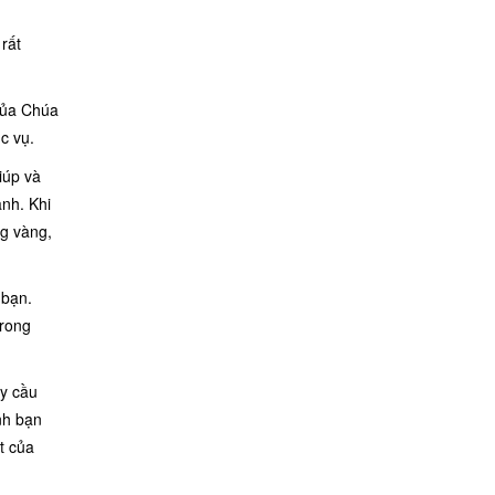
rất
 của Chúa
c vụ.
iúp và
nh. Khi
ng vàng,
 bạn.
trong
ãy cầu
nh bạn
t của