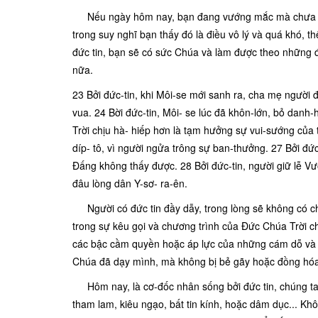
Nếu ngày hôm nay, bạn đang vướng mắc mà chưa tu
trong suy nghĩ bạn thấy đó là điều vô lý và quá khó, 
đức tin, bạn sẽ có sức Chúa và làm được theo những đi
nữa.
23 Bởi đức-tin, khi Môi-se mới sanh ra, cha mẹ người 
vua. 24 Bời đức-tin, Môi- se lúc đã khôn-lớn, bỏ dan
Trời chịu hà- hiếp hơn là tạm hưởng sự vui-sướng của t
díp- tô, vì người ngửa trông sự ban-thưởng. 27 Bởi đức
Đấng không thấy được. 28 Bởi đức-tin, người giữ lễ V
đâu lòng dân Y-sơ- ra-ên.
Người có đức tin đầy dẫy, trong lòng sẽ không có ch
trong sự kêu gọi và chương trình của Đức Chúa Trời ch
các bậc cầm quyền hoặc áp lực của những cám dỗ và xu
Chúa đã dạy mình, mà không bị bẻ gãy hoặc đồng hó
Hôm nay, là cơ-đốc nhân sống bởi đức tin, chúng ta s
tham lam, kiêu ngạo, bất tin kính, hoặc dâm dục... 