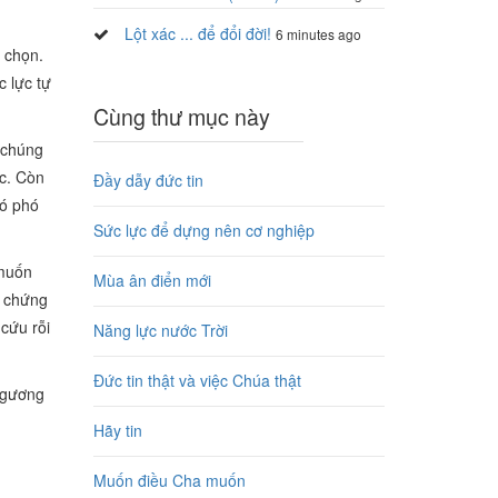
Lột xác ... để đổi đời!
6 minutes ago
 chọn.
c lực tự
Cùng thư mục này
 chúng
ộc. Còn
Đầy dẫy đức tin
có phó
Sức lực để dựng nên cơ nghiệp
 muốn
Mùa ân điển mới
g chứng
cứu rỗi
Năng lực nước Trời
Đức tin thật và việc Chúa thật
m gương
Hãy tin
Muốn điều Cha muốn