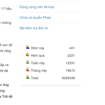
Đứng vững trên lời hứa
, 17 hầu
Chúa có quyền Phép
về những
Bài kiểm tra đức tin
về con đó
Hôm nay
401
ghĩ rằng
Hôm qua
2221
Tuần này
12531
 Áp-ra-
Tháng này
19672
ười đã
Total
6028338
ên ông
ông
 Trời để