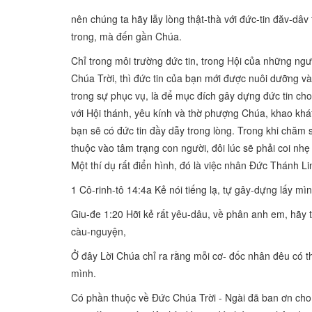
nên chúng ta hãy lẫy lòng thật-thà với đức-tin đăv-dâ
trong, mà đến gần Chúa.
Chỉ trong môi trường đức tin, trong Hội của những ng
Chúa Trời, thì đức tin của bạn mới được nuôi dưỡng và
trong sự phục vụ, là để mục đích gây dựng đức tin cho
với Hội thánh, yêu kính và thờ phượng Chúa, khao khát
bạn sẽ có đức tin đầy dẫy trong lòng. Trong khi chăm s
thuộc vào tâm trạng con người, đôi lúc sẽ phải coi nhẹ 
Một thí dụ rất điển hình, đó là việc nhân Đức Thánh L
1 Cô-rinh-tô 14:4a Kẻ nói tiếng lạ, tự gây-dựng lấy mìn
Giu-đe 1:20 Hỡi kẻ rất yêu-dâu, về phân anh em, hãy 
càu-nguyện,
Ở đây Lời Chúa chỉ ra rằng mỗi cơ- đốc nhân đêu có t
mình.
Có phần thuộc về Đức Chúa Trời - Ngài đã ban ơn cho 