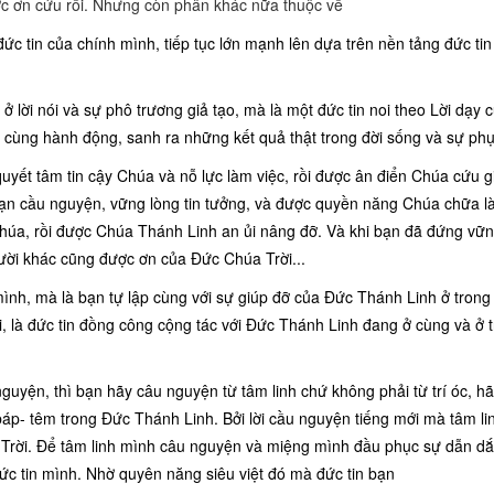
ược ơn cứu rỗi. Nhưng còn phân khác nữa thuộc về
c tin của chính mình, tiếp tục lớn mạnh lên dựa trên nền tảng đức tin 
ở lời nói và sự phô trương giả tạo, mà là một đức tin noi theo Lời dạy
cùng hành động, sanh ra những kết quả thật trong đời sống và sự phụ
yết tâm tin cậy Chúa và nỗ lực làm việc, rồi được ân điển Chúa cứu g
n cầu nguyện, vững lòng tin tưởng, và được quyền năng Chúa chữa là
Chúa, rồi được Chúa Thánh Linh an ủi nâng đỡ. Và khi bạn đã đứng vữ
gười khác cũng được ơn của Đức Chúa Trời...
ình, mà là bạn tự lập cùng với sự giúp đỡ của Đức Thánh Linh ở trong
, là đức tin đồng công cộng tác với Đức Thánh Linh đang ở cùng và ở 
yện, thì bạn hãy câu nguyện từ tâm linh chứ không phải từ trí óc, h
báp- têm trong Đức Thánh Linh. Bởi lời cầu nguyện tiếng mới mà tâm li
 Trời. Để tâm linh mình câu nguyện và miệng mình đầu phục sự dẫn dắ
ức tin mình. Nhờ quyên năng siêu việt đó mà đức tin bạn