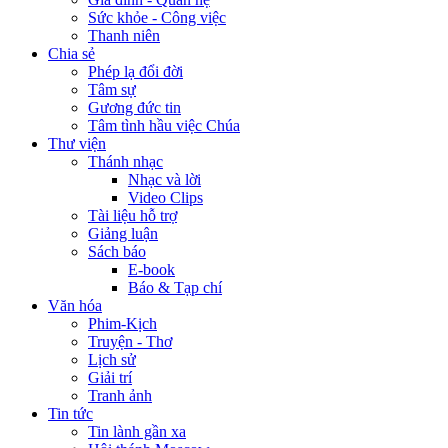
Sức khỏe - Công việc
Thanh niên
Chia sẻ
Phép lạ đổi đời
Tâm sự
Gương đức tin
Tâm tình hầu việc Chúa
Thư viện
Thánh nhạc
Nhạc và lời
Video Clips
Tài liệu hỗ trợ
Giảng luận
Sách báo
E-book
Báo & Tạp chí
Văn hóa
Phim-Kịch
Truyện - Thơ
Lịch sử
Giải trí
Tranh ảnh
Tin tức
Tin lành gần xa