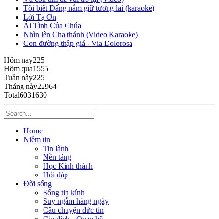
Tôi biết Đấng nắm giữ tương lai (karaoke)
Lời Tạ Ơn
Ái Tình Của Chúa
Nhìn lên Cha thánh (Video Karaoke)
Con đường thập giá - Via Dolorosa
Hôm nay
225
Hôm qua
1555
Tuần này
225
Tháng này
22964
Total
6031630
Home
Niềm tin
Tin lành
Nền tảng
Học Kinh thánh
Hỏi đáp
Đời sống
Sống tin kính
Suy ngẫm hàng ngày
Câu chuyện đức tin
Gia đình - Quan hệ