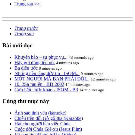
Trang sau >>
Trang trước
Trang sau
Bài mới đọc
Khuyên bảo – sự phục vụ...
43 seconds ago
Hãy gọi đúng tên nó.
4 minutes ago
Ba điều ước
8 minutes ago
Những nền tảng đức tin - ISOM...
9 minutes ago
MỘT NGƯỜI MÀ BẠN PHẢI ĐỐI...
12 minutes ago
10. 2Sa-mu-ên - BD 2002
14 minutes ago
Cựu Ước lược khảo - ISOM - B3
14 minutes ago
Cùng thư mục này
Ánh sao tình yêu (karaoke)
Chiều trên đồi Gô-gô-tha (Karaoke)
Hát cho người hầu việc Chúa
Cuộc đời Chúa Giê-xu (Jesus Film)
Và con tim đã vui trở lại (Video)