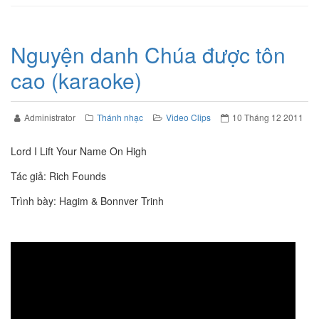
Nguyện danh Chúa được tôn
cao (karaoke)
Administrator
Thánh nhạc
Video Clips
10 Tháng 12 2011
Lord I Lift Your Name On High
Tác giả: Rich Founds
Trình bày: Hagim & Bonnver Trinh