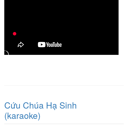
Cứu Chúa Hạ Sinh
(karaoke)