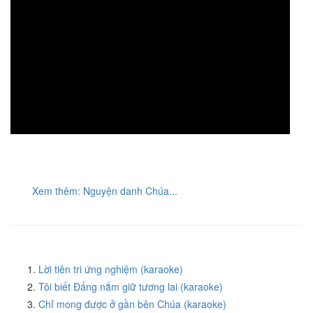
Xem thêm: Nguyện danh Chúa...
Lời tiên tri ứng nghiệm (karaoke)
Tôi biết Đấng nắm giữ tương lai (karaoke)
Chỉ mong được ở gần bên Chúa (karaoke)