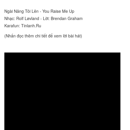
Ngài Nâng Tôi Lên - You Raise Me Up
Nhạc: Rolf Løvland - Lời: Brendan Graham
Karafun: Tinlanh.Ru
(Nhấn đọc thêm chi tiết để xem lời bài hát)