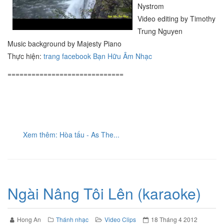
Nystrom
Video editing by Timothy
Trung Nguyen
Music background by Majesty Piano
Thực hiện:
trang facebook Bạn Hữu Âm Nhạc
=============================
Xem thêm: Hòa tấu - As The...
Ngài Nâng Tôi Lên (karaoke)
Hong An
Thánh nhạc
Video Clips
18 Tháng 4 2012