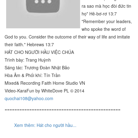
ra sao mà học đòi đức tin
họ" Hê-bơ-rơ 13:7
"Remember your leaders,
who spoke the word of
God to you. Consider the outcome of their way of life and imitate
their faith." Hebrews 13:7
HÁT CHO NGƯỜI HẦU VIỆC CHÚA
Trình bày: Trang Huỳnh
Sáng tác: Trương Đoàn Nhật Bảo
Hòa Âm & Phối khí: Tín Trần
Mixed& Recording Faith Home Studio VN
Video-KaraFun by WhiteDove PL © 2014
quochai108@yahoo.com
===============================================
Xem thêm: Hát cho người hầu...