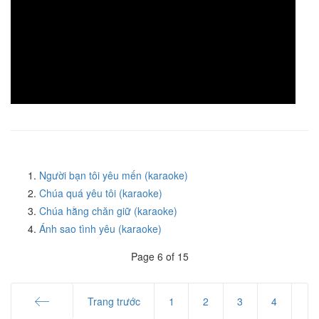
Người bạn tôi yêu mến (karaoke)
Chúa quá yêu tôi (karaoke)
Chúa hằng chăn giữ (karaoke)
Ánh sao tình yêu (karaoke)
Page 6 of 15
Trang trước
1
2
3
4