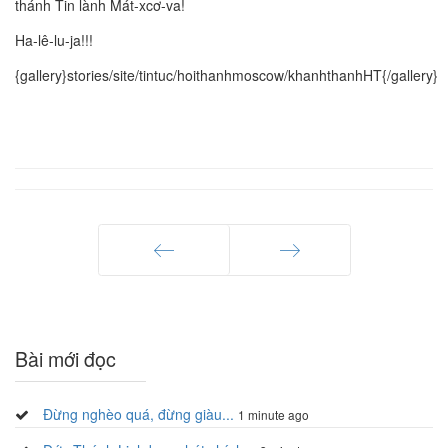
thánh Tin lành Mát-xcơ-va!
Ha-lê-lu-ja!!!
{gallery}stories/site/tintuc/hoithanhmoscow/khanhthanhHT{/gallery}
Trang trước
Trang sau
Bài mới đọc
Đừng nghèo quá, đừng giàu...
1 minute ago