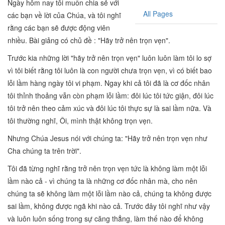
Ngày hôm nay tôi muốn chia sẻ với
All Pages
các bạn về lời của Chúa, và tôi nghĩ
rằng các bạn sẽ được động viên
nhiều. Bài giảng có chủ đề : "Hãy trở nên trọn vẹn".
Trước kia những lời "hãy trở nên trọn vẹn" luôn luôn làm tôi lo sợ
vì tôi biết rằng tôi luôn là con người chưa trọn vẹn, vì có biết bao
lỗi lầm hàng ngày tôi vi phạm. Ngay khi cả tôi đã là cơ đốc nhân
tôi thỉnh thoảng vẫn còn phạm lỗi lầm: đôi lúc tôi tức giận, đôi lúc
tôi trở nên theo cảm xúc và đôi lúc tôi thực sự là sai lầm nữa. Và
tôi thường nghĩ, Ôi, mình thật không trọn vẹn.
Nhưng Chúa Jesus nói với chúng ta: "Hãy trở nên trọn vẹn như
Cha chúng ta trên trời".
Tôi đã từng nghĩ rằng trở nên trọn vẹn tức là không làm một lỗi
lầm nào cả - vì chúng ta là những cơ đốc nhân mà, cho nên
chúng ta sẽ không làm một lỗi lầm nào cả, chúng ta không được
sai lầm, không được ngã khi nào cả. Trước đây tôi nghĩ như vậy
và luôn luôn sống trong sự căng thẳng, làm thế nào để không