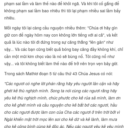
phạm sai lầm và làm thế nào để khỏi ngã. Và khi tôi cố gắng để
không phạm sai lầm bao nhiêu thì tôi lại phạm nhiều sai lầm bấy
nhiêu.
Mỗi ngày tôi lại càng cầu nguyện nhiều thêm: "Chúa ơi hãy gìn
giữ con để ngày hôm nay con không lớn tiếng với ai cả", và kết
quả là lúc nào tôi đi đứng trong sự căng thẳng "lên gân" như
vậy... Và các bạn cũng biết quả bóng bay căng đầy không khí, chỉ
cần một mũi kim chọc vào là nó sẽ bùng nổ. Tôi cũng nổ như
vậy... và tôi không biết làm thế nào để trở nên trọn vẹn bây giờ.
Trong sách Mathiơ đoạn 5 từ câu thứ 43 Chúa Jesus có nói:
"Các ngươi có nghe lời phán rằng hãy yêu người lân cận và hãy
ghét kẻ thù nghịch mình. Song ta nói cùng các ngươi rằng hãy
yêu kẻ thù nghịch mình, chúc phước cho kẻ rủa sả mình, làm ơn
cho kẻ ghét mình và cầu nguyện cho kẻ bắt bớ các ngươi, hầu
cho các ngươi được làm con của Cha các ngươi ở trên trời bởi vì
Ngài khiến mặt trời mọc lên soi cho kẻ dữ và kẻ lành, làm mưa
cho kẻ công bình cùng kẻ độc ác. Nếu các ngươi yêu kẻ yêu mình