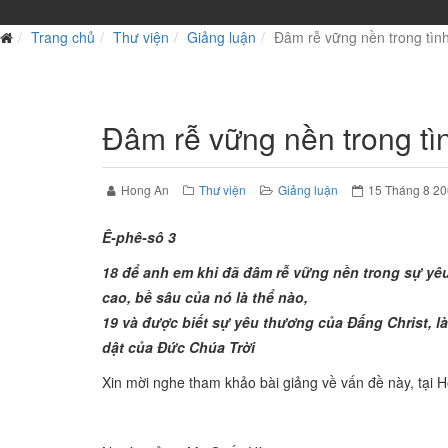
Trang chủ
Thư viện
Giảng luận
Đâm rễ vững nền trong tình
Đâm rễ vững nền trong tì
Hong An
Thư viện
Giảng luận
15 Tháng 8 2
Ê-phê-sô 3
18 để anh em khi đã đâm rễ vững nền trong sự yêu
cao, bề sâu của nó là thể nào,
19 và được biết sự yêu thương của Đấng Christ, l
dật của Đức Chúa Trời
Xin mời nghe tham khảo bài giảng về vấn đề này, tại