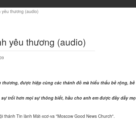
 yêu thương (audio)
nh yêu thương (audio)
009
 thương, được hiệp cùng các thánh đồ mà hiểu thấu bề rộng, bề 
à sự trổi hơn mọi sự thông biết, hầu cho anh em được đầy dẫy mọ
 Hội thánh Tin lành Mát-xcơ-va "Moscow Good News Church".