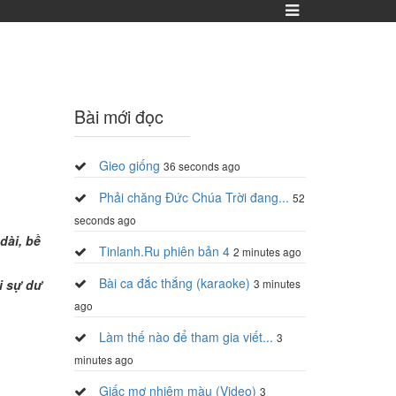
Bài mới đọc
Gieo giống
36 seconds ago
Phải chăng Đức Chúa Trời đang...
52
seconds ago
dài, bề
Tinlanh.Ru phiên bản 4
2 minutes ago
Bài ca đắc thắng (karaoke)
i sự dư
3 minutes
ago
Làm thế nào để tham gia viết...
3
minutes ago
Giấc mơ nhiệm màu (Video)
3